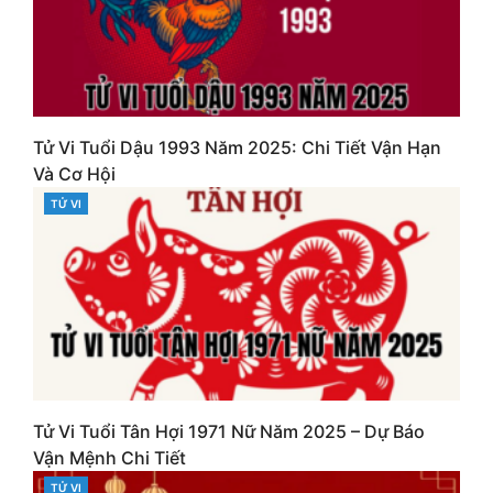
Tử Vi Tuổi Dậu 1993 Năm 2025: Chi Tiết Vận Hạn
Và Cơ Hội
TỬ VI
CATEGORIES
Tử Vi Tuổi Tân Hợi 1971 Nữ Năm 2025 – Dự Báo
Vận Mệnh Chi Tiết
TỬ VI
CATEGORIES