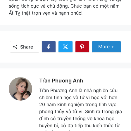
sống tích cực và chủ động. Chúc bạn có một năm
Ất Tỵ thật trọn vẹn và hạnh phúc!
Share Mor
More +
Share
Share
Share
Share
on
on
on
Facebook
Twitter
Pinterest
Trần Phương Anh
Trần Phương Anh là nhà nghiên cứu
chiêm tinh học và tử vi học với hơn
20 năm kinh nghiệm trong lĩnh vực
phong thủy và tử vi. Sinh ra trong gia
đình có truyền thống về khoa học
huyền bí, cô đã tiếp thu kiến thức từ