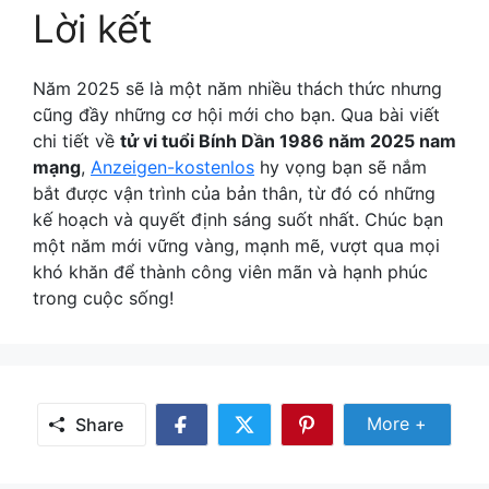
Lời kết
Năm 2025 sẽ là một năm nhiều thách thức nhưng
cũng đầy những cơ hội mới cho bạn. Qua bài viết
chi tiết về
tử vi tuổi Bính Dần 1986 năm 2025 nam
mạng
,
Anzeigen-kostenlos
hy vọng bạn sẽ nắm
bắt được vận trình của bản thân, từ đó có những
kế hoạch và quyết định sáng suốt nhất. Chúc bạn
một năm mới vững vàng, mạnh mẽ, vượt qua mọi
khó khăn để thành công viên mãn và hạnh phúc
trong cuộc sống!
Share Mor
More +
Share
Share
Share
Share
on
on
on
Facebook
Twitter
Pinterest