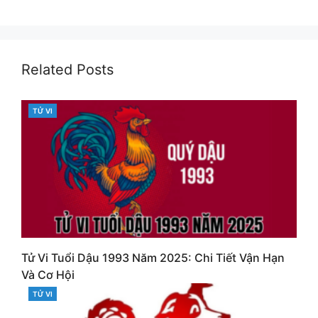
Related Posts
TỬ VI
CATEGORIES
Tử Vi Tuổi Dậu 1993 Năm 2025: Chi Tiết Vận Hạn
Và Cơ Hội
TỬ VI
CATEGORIES